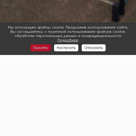
Мы используем файлы cookie. Продолжив использование сайта,
Вы соглашаетесь с политикой использования файлов cookie,
обработки персональных данных и конфиденциальности.
Подробнее
.
Принять
Настроить
Отклонить
7Я
ADM Group
Dogma
Dom23Region
MG GROUP
Nedvex Development
PARADE Development
TEN девелопмент
ZAGOROD
А-СТРОЙ
АВА групп (AVA group)
Август
АКСИС (AXIS Development)
АлМакс-Строй
Альпика Групп
АльфаСтройИнвест
АЛЬФАСТРОЙКОМПЛЕКС (АСК)