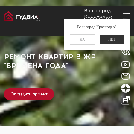
Ваш город:
Краснодар
Главная
Застройщики
ЖР "Времена Года"
Заказать звонок
Ваш город Краснодар?
+7 (861) 212-34-48
ДА
НЕТ
РЕМОНТ КВАРТИР В ЖР
"ВРЕМЕНА ГОДА"
Обсудить проект