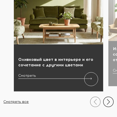
И
с
Оливковый цвет в интерьере и его
о
сочетание с другими цветами
С
Смотреть
Смотреть все