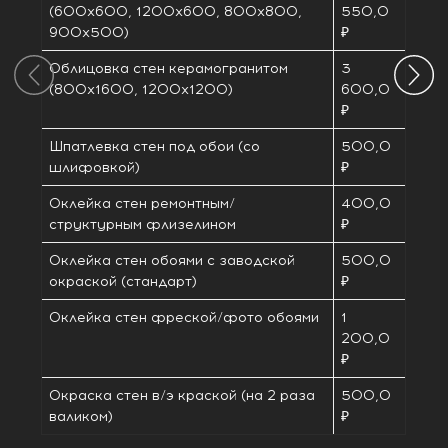
(600х600, 1200х600, 800х800,
550,0
900х500)
₽
Облицовка стен керамогранитом
3
(800х1600, 1200х1200)
600,0
₽
Шпатлевка стен под обои (со
500,0
шлифовкой)
₽
Оклейка стен ремонтным/
400,0
структурным флизелином
₽
Оклейка стен обоями с заводской
500,0
окраской (стандарт)
₽
Оклейка стен фреской/фото обоями
1
200,0
₽
Окраска стен в/э краской (на 2 раза
500,0
валиком)
₽