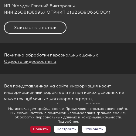
ИП: Жалдак Евгений Викторович
ИНН 23081086957 ОГРНИП 313230906300011
Заказать звонок
Политика обработки персональных данных
Оферта видеохостинга
Вся представленная на сайте информация носит
информационный характер и ни при каких условиях не
является публичным договором оферты,
определяемым пунктом 2 статьи 437 ГК РФ
Мы используем файлы cookie. Продолжив использование сайта,
Вы соглашаетесь с политикой использования файлов cookie,
© 2026
Гудвилл строй
обработки персональных данных и конфиденциальности.
Подробнее
.
Принять
Настроить
Отклонить