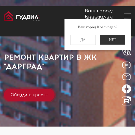
Ваш город:
Краснодар
Главная
Застройщики
ЖК "ДарГрад"
Заказать звонок
Ваш город Краснодар?
+7 (861) 212-34-48
ДА
НЕТ
РЕМОНТ КВАРТИР В ЖК
"ДАРГРАД"
Обсудить проект