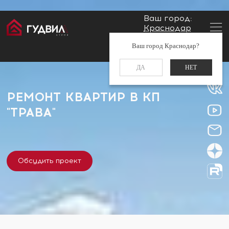
Ваш город:
Краснодар
Главная
Застройщики
КП "ТРАВА"
Заказать звонок
Ваш город Краснодар?
+7 (861) 212-34-48
ДА
НЕТ
РЕМОНТ КВАРТИР В КП
"ТРАВА"
Обсудить проект