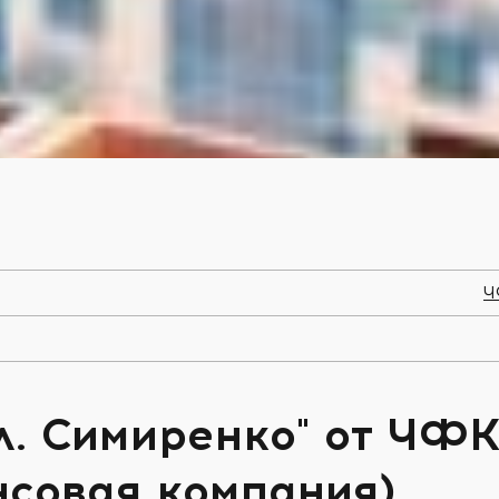
Ч
л. Симиренко" от ЧФ
совая компания)