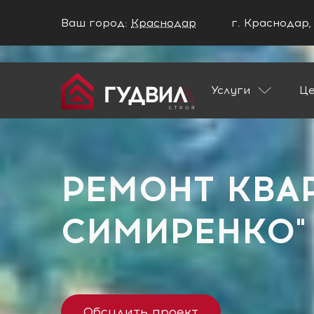
Ваш город:
Краснодар
г. Краснодар,
Ваш город Краснодар?
Услуги
Ц
ДА
НЕТ
Главная
Застройщики
ЖК "ул. Симир
РЕМОНТ КВАР
СИМИРЕНКО"
Обсудить проект