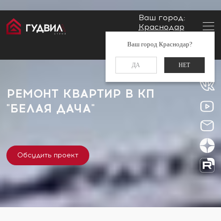
Ваш город:
Краснодар
Главная
Застройщики
КП "Белая Дача"
Заказать звонок
Ваш город Краснодар?
+7 (861) 212-34-48
ДА
НЕТ
РЕМОНТ КВАРТИР В КП
"БЕЛАЯ ДАЧА"
Обсудить проект