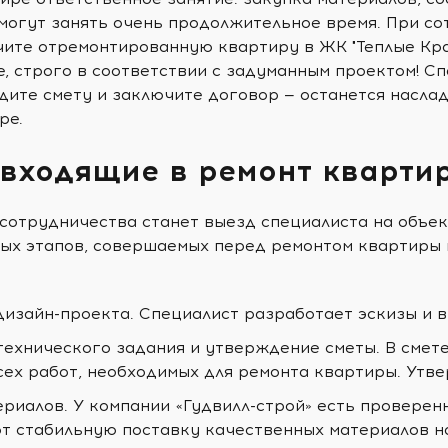
могут занять очень продолжительное время. При со
чите отремонтированную квартиру в ЖК "Теплые Кра
е, строго в соответствии с задуманным проектом! 
дите смету и заключите договор — останется насла
ре.
 входящие в ремонт кварти
сотрудничества станет выезд специалиста на объек
ых этапов, совершаемых перед ремонтом квартиры в
дизайн-проекта. Специалист разработает эскизы и 
технического задания и утверждение сметы. В смет
сех работ, необходимых для ремонта квартиры. Утв
ериалов. У компании «Гудвилл-строй» есть проверен
т стабильную поставку качественных материалов н