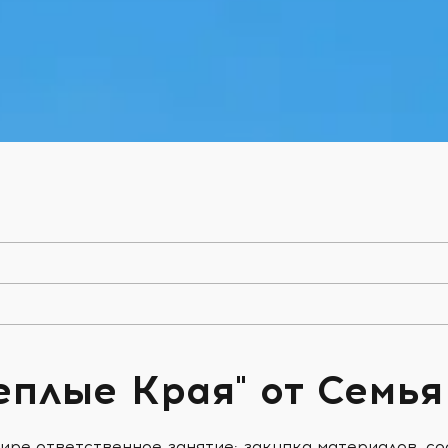
еплые Края" от Семья
ире ответственное занятие: закупка материалов, с