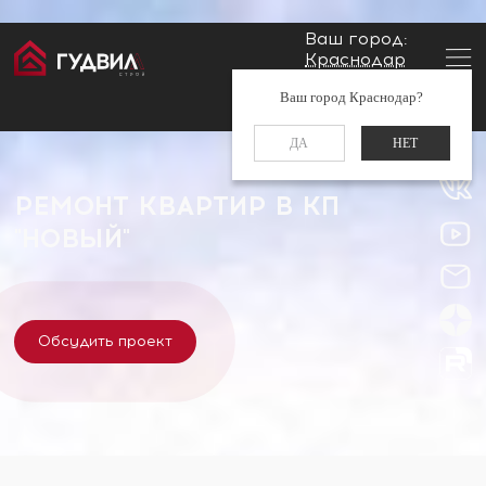
Ваш город:
Краснодар
Главная
Застройщики
КП "Новый"
Заказать звонок
Ваш город Краснодар?
+7 (861) 212-34-48
ДА
НЕТ
РЕМОНТ КВАРТИР В КП
"НОВЫЙ"
Обсудить проект