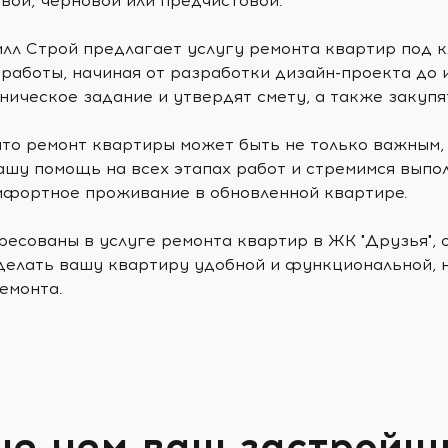
овой, черновой или предчистовой.
лл Строй предлагает услугу ремонта квартир под к
 работы, начиная от разработки дизайн-проекта до
ническое задание и утвердят смету, а также закуп
что ремонт квартиры может быть не только важным,
шу помощь на всех этапах работ и стремимся выпол
мфортное проживание в обновленной квартире.
ресованы в услуге ремонта квартир в ЖК "Друзья",
елать вашу квартиру удобной и функциональной, н
емонта.
ше чем ваш застройщ