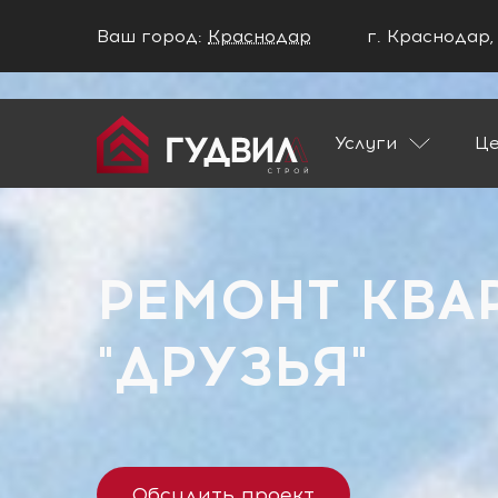
Ваш город:
Краснодар
г. Краснодар,
Ваш город Краснодар?
Услуги
Ц
ДА
НЕТ
Главная
Застройщики
ЖК "Друзья"
РЕМОНТ КВА
"ДРУЗЬЯ"
Обсудить проект