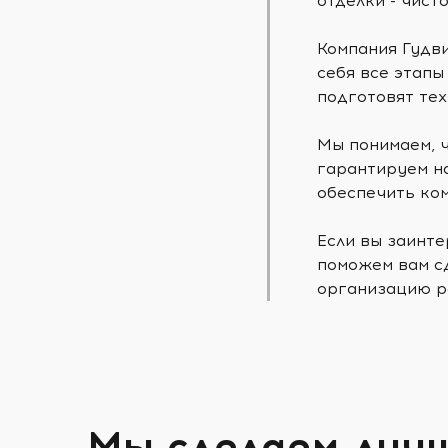
отделки - чист
Компания Гудви
себя все этапы
подготовят тех
Мы понимаем, 
гарантируем на
обеспечить ко
Если вы заинте
поможем вам сд
организацию р
Мы сделаем луч