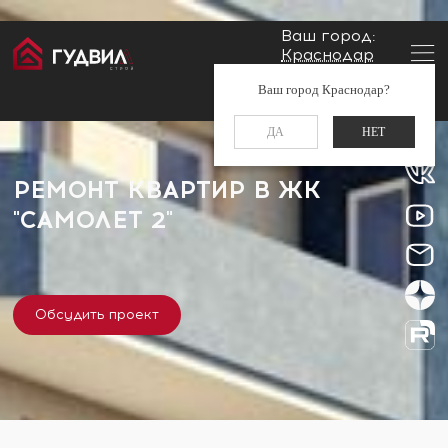
Ваш город:
Краснодар
Главная
Застройщики
ЖК "Самолет 2"
Заказать звонок
Ваш город Краснодар?
+7 (861) 212-34-48
ДА
НЕТ
РЕМОНТ КВАРТИР В ЖК
"САМОЛЕТ 2"
Обсудить проект