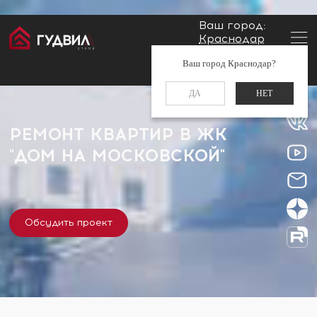
Ваш город:
Краснодар
Главная
Застройщики
ЖК "Дом на Московской"
Заказать звонок
Ваш город Краснодар?
+7 (861) 212-34-48
ДА
НЕТ
РЕМОНТ КВАРТИР В ЖК
"ДОМ НА МОСКОВСКОЙ"
Обсудить проект