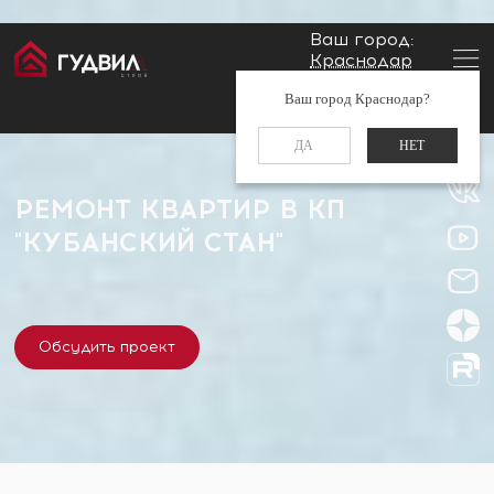
Ваш город:
Краснодар
Главная
Застройщики
КП "Кубанский стан"
Заказать звонок
Ваш город Краснодар?
+7 (861) 212-34-48
ДА
НЕТ
РЕМОНТ КВАРТИР В КП
"КУБАНСКИЙ СТАН"
Обсудить проект