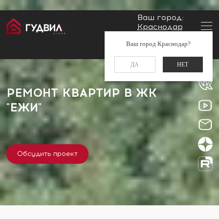
Ваш город:
Краснодар
Главная
Застройщики
ЖК "Ежи"
Заказать звонок
Ваш город Краснодар?
+7 (861) 212-34-48
ДА
НЕТ
РЕМОНТ КВАРТИР В ЖК
"ЕЖИ"
Обсудить проект