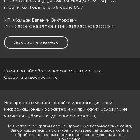
г. Ростов-на-Дону
, ул Очаковская дом 39, оф. 20
г. Сочи
, ул. Горького, 75 офис 507
ИП: Жалдак Евгений Викторович
ИНН 23081086957 ОГРНИП 313230906300011
Заказать звонок
Политика обработки персональных данных
Оферта видеохостинга
Вся представленная на сайте информация носит
информационный характер и ни при каких условиях не
является публичным договором оферты,
определяемым пунктом 2 статьи 437 ГК РФ
Мы используем файлы cookie. Продолжив использование сайта,
Вы соглашаетесь с политикой использования файлов cookie,
© 2026
Гудвилл строй
обработки персональных данных и конфиденциальности.
Подробнее
.