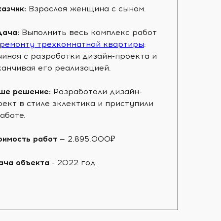
казчик:
Взрослая женщина с сыном.
дача:
Выполнить весь комплекс работ
ремонту трехкомнатной квартиры
:
чиная с разработки дизайн-проекта и
канчивая его реализацией.
ше решение:
Разработали дизайн-
оект в стиле эклектика и приступили
аботе.
оимость работ
— 2.895.000₽
ача объекта
- 2022 год⠀