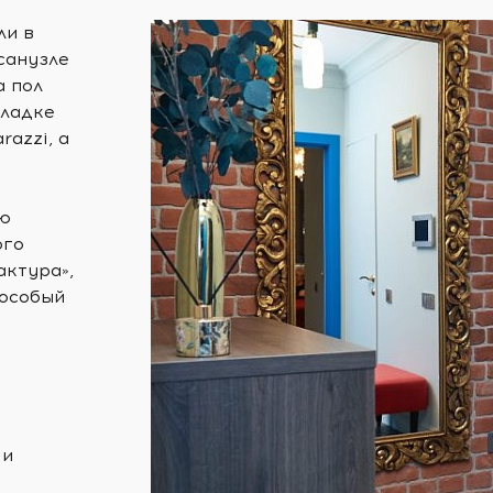
ли в
санузле
а пол
кладке
azzi, а
ую
ого
актура»,
 особый
 и