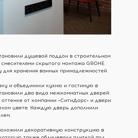
тановили душевой поддон в строительном
и смесителями скрытого монтажа GROHE.
 для хранения ванных принадлежностей.
ку и объединили кухню и гостиную в
становили два вида межкомнатных дверей:
 оттенке от компании «СитиДорс» и двери
елом цвете. Каждую дверь дополнили
лем.
положили декоративную конструкцию в
 которую также облицевали плиткой под