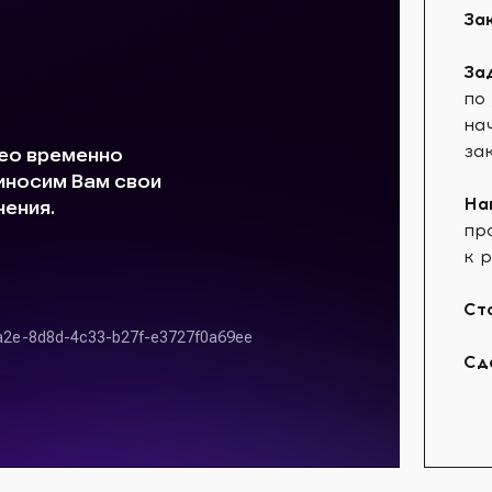
За
За
по
на
за
На
пр
к р
Ст
Сд