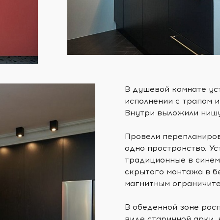
В душевой комнате ус
исполнении с трапом 
Внутри выложили нишу
Провели перепланиров
одно пространство. У
традиционные в синем
скрытого монтажа в б
магнитным ограничите
В обеденной зоне рас
виде старинной арки,