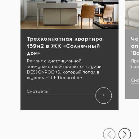
Трехкомнатная квартира
Че
159м2 в ЖК «Солнечный
ап
дом»
"В
Ремонт с дистанционной
Пре
коммуникацией: проект от студии
про
DESIGNROCKS, который попал в
журнал ELLE Decoration.
Смо
Смотреть