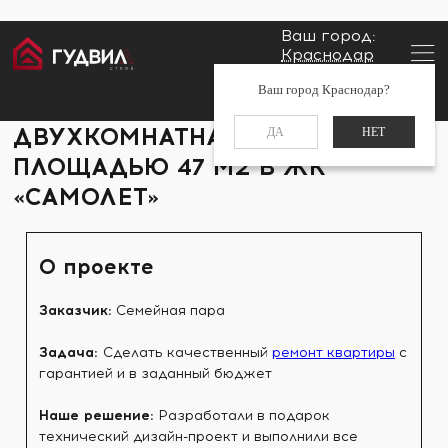
Ваш город:
Краснодар
Главная
Портфолио
Двухкомнатная квартира
Заказать звонок
Ваш город Краснодар?
площадью 47 м2 в ЖК «Самолет»
+7 (861) 212-34-48
ДВУХКОМНАТНАЯ КВАРТИРА
ДА
НЕТ
ПЛОЩАДЬЮ 47 М2 В ЖК
«САМОЛЕТ»
О проекте
Заказчик:
Семейная пара
Задача:
Сделать качественный
ремонт квартиры
с
гарантией и в заданный бюджет
Наше решение:
Разработали в подарок
технический дизайн-проект и выполнили все