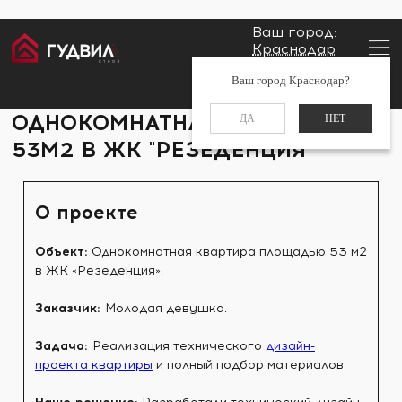
Ваш город:
Краснодар
Главная
Портфолио
Однокомнатная квартира 53м2
Заказать звонок
Ваш город Краснодар?
в ЖК "Резеденция"
+7 (861) 212-34-48
ОДНОКОМНАТНАЯ КВАРТИРА
ДА
НЕТ
53М2 В ЖК "РЕЗЕДЕНЦИЯ"
О проекте
Объект:
Однокомнатная квартира площадью 53 м2
в ЖК «Резеденция».
Заказчик:
Молодая девушка.
Задача:
Реализация технического
дизайн-
проекта квартиры
и полный подбор материалов