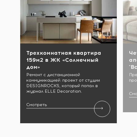
Трехкомнатная квартира
Че
159м2 в ЖК «Солнечный
ап
дом»
"В
Ремонт с дистанционной
Пре
коммуникацией: проект от студии
про
DESIGNROCKS, который попал в
журнал ELLE Decoration.
Смо
Смотреть