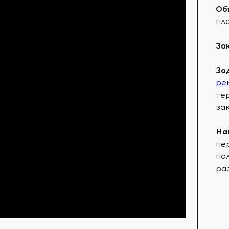
Об
пл
За
За
ре
те
за
На
пе
по
ра