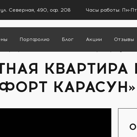
 ул. Северная, 490, оф. 208
Часы работы: Пн-Пт
ены
Портфолио
Блог
Акции
Отзывы
квартира площадью 57 м2 в ЖК «Форт Карасун»
ТНАЯ КВАРТИРА
«ФОРТ КАРАСУН»
О