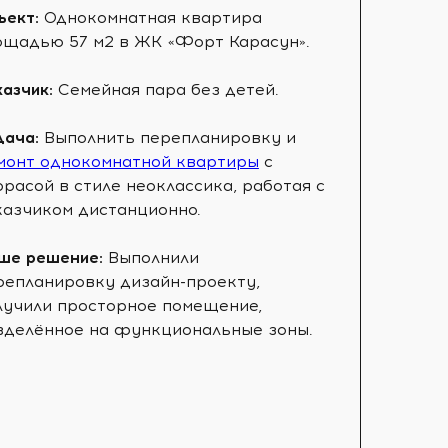
ъект:
Однокомнатная квартира
ощадью 57 м2 в ЖК «Форт Карасун».
казчик:
Семейная пара без детей.
дача:
Выполнить перепланировку и
монт однокомнатной квартиры
с
ррасой в стиле неоклассика, работая с
казчиком дистанционно.
ше решение:
Выполнили
репланировку дизайн-проекту,
лучили просторное помещение,
зделённое на функциональные зоны.