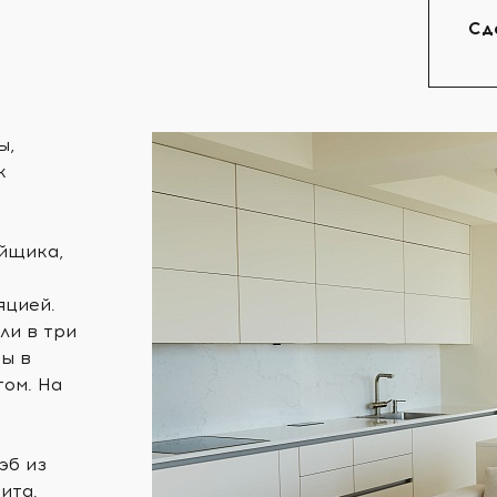
Сд
ы,
к
йщика,
яцией.
ли в три
ны в
ом. На
эб из
ита.