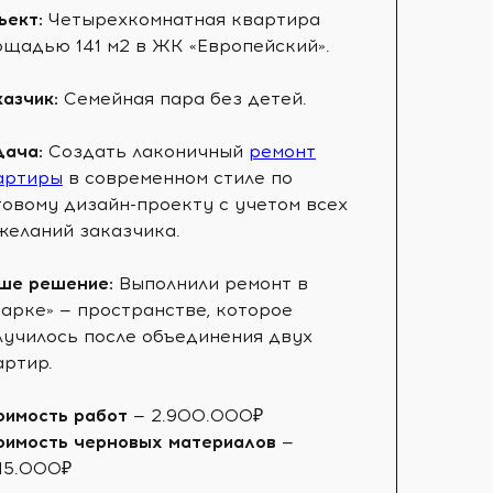
ъект:
Четырехкомнатная квартира
ощадью 141 м2 в ЖК «Европейский».
казчик:
Семейная пара без детей.
дача:
Создать лаконичный
ремонт
артиры
в современном стиле по
товому дизайн-проекту с учетом всех
желаний заказчика.
ше решение:
Выполнили ремонт в
парке» — пространстве, которое
лучилось после объединения двух
артир.
оимость работ
— 2.900.000₽
оимость черновых материалов
—
015.000₽