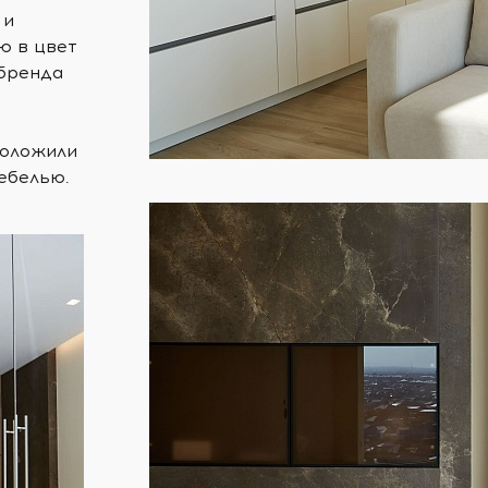
 и
ю в цвет
 бренда
положили
ебелью.