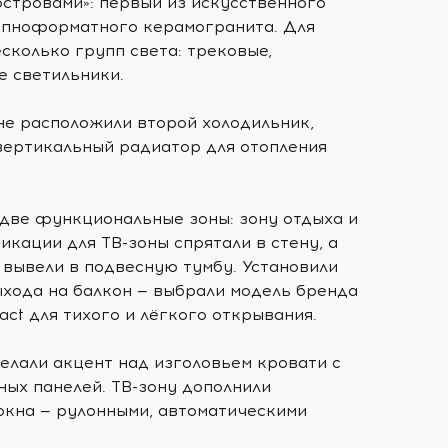
островами»: первый из искусственного
рупноформатного керамогранита. Для
сколько групп света: трековые,
е светильники.
не расположили второй холодильник,
 вертикальный радиатор для отопления
 две функциональные зоны: зону отдыха и
икации для ТВ-зоны спрятали в стену, а
 вывели в подвесную тумбу. Установили
ыхода на балкон — выбрали модель бренда
act для тихого и лёгкого открывания.
елали акцент над изголовьем кровати с
х панелей. ТВ-зону дополнили
 окна — рулонными, автоматическими