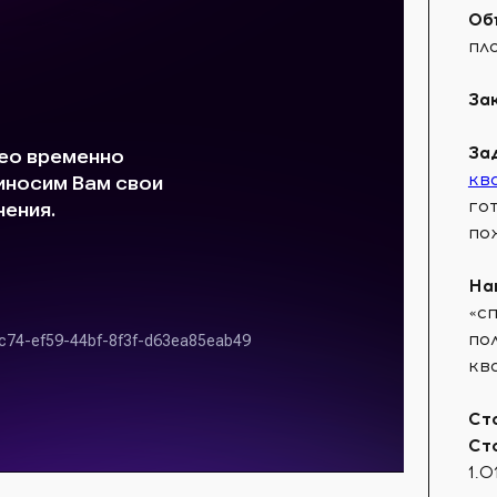
Об
пл
За
За
кв
го
по
На
«с
по
кв
Ст
Ст
1.