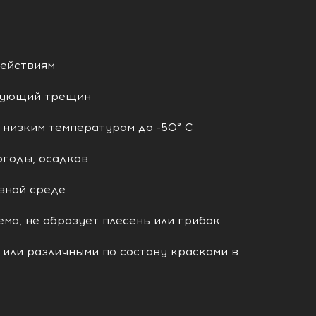
действиям
азующий трещин
 низким температурам до -50° С
огоды, осадков
вной среде
ма, не образует плесень или грибок.
 или различными по составу красками в