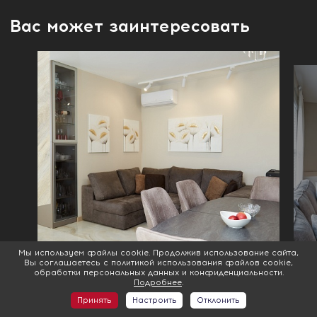
Вас может заинтересовать
Мы используем файлы cookie. Продолжив использование сайта,
Вы соглашаетесь с политикой использования файлов cookie,
обработки персональных данных и конфиденциальности.
П
Подробнее
.
п
Принять
Настроить
Отклонить
Свет в гостиной: как спланировать