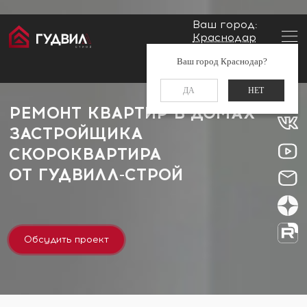
Ваш город:
Краснодар
Главная
Застройщики
СкороКвартира
Заказать звонок
Ваш город Краснодар?
+7 (861) 212-34-48
ДА
НЕТ
РЕМОНТ КВАРТИР В ДОМАХ
ЗАСТРОЙЩИКА
СКОРОКВАРТИРА
ОТ
ГУДВИЛЛ-СТРОЙ
Обсудить проект