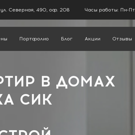
 ул. Северная, 490, оф. 208
Часы работы: Пн-Пт
ены
Портфолио
Блог
Акции
Отзывы
ий
РТИР В ДОМАХ
А СИК