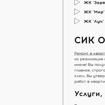
ЖК "Заря
ЖК "Мир"
ЖК "Луч"
СИК О
Ремонт в квар
их реализация 
иначе! Вы полу
главное, строг
ключ, Вы утвер
работ в кварти
Услуги,