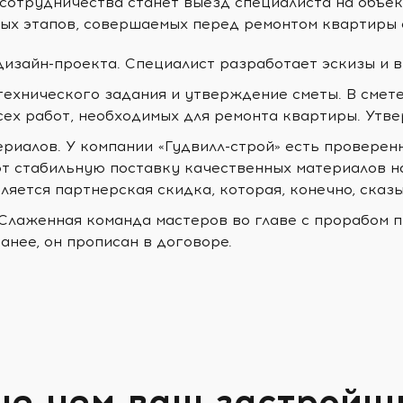
сотрудничества станет выезд специалиста на объек
ых этапов, совершаемых перед ремонтом квартиры 
дизайн-проекта. Специалист разработает эскизы и 
технического задания и утверждение сметы. В смет
сех работ, необходимых для ремонта квартиры. Утв
ериалов. У компании «Гудвилл-строй» есть проверен
т стабильную поставку качественных материалов н
ляется партнерская скидка, которая, конечно, сказ
 Слаженная команда мастеров во главе с прорабом п
анее, он прописан в договоре.
ше чем ваш застройщ