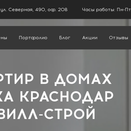
 ул. Северная, 490, оф. 208
Часы работы: Пн-Пт
ены
Портфолио
Блог
Акции
Отзывы
ти
РТИР В ДОМАХ
А КРАСНОДАР
ВИЛЛ-СТРОЙ