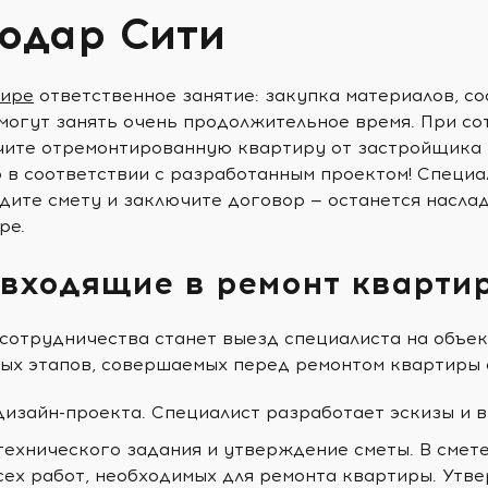
одар Сити
тире
ответственное занятие: закупка материалов, со
могут занять очень продолжительное время. При со
чите отремонтированную квартиру от застройщика К
о в соответствии с разработанным проектом! Специ
дите смету и заключите договор — останется насла
ре.
 входящие в ремонт кварти
сотрудничества станет выезд специалиста на объек
ых этапов, совершаемых перед ремонтом квартиры 
дизайн-проекта. Специалист разработает эскизы и 
технического задания и утверждение сметы. В смет
сех работ, необходимых для ремонта квартиры. Утв