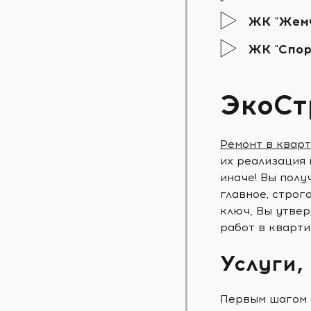
ЖК "Жем
ЖК "Спор
ЭкоСт
Ремонт в квар
их реализация 
иначе! Вы пол
главное, строг
ключ, Вы утвер
работ в кварти
Услуги,
Первым шагом 