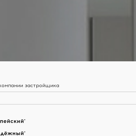
 компании застройщика
пейский"
одёжный"