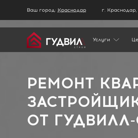
Ваш город:
Краснодар
г. Краснодар,
Ваш город Краснодар?
Услуги
Ц
ДА
НЕТ
Главная
Застройщики
ЭкоСтрой-Юг
РЕМОНТ КВА
ЗАСТРОЙЩИК
ОТ
ГУДВИЛЛ