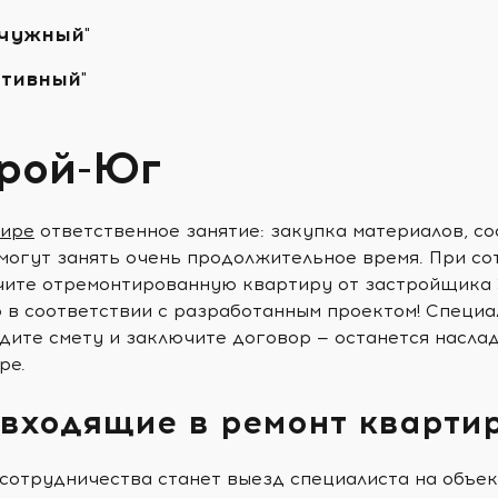
чужный"
тивный"
рой-Юг
тире
ответственное занятие: закупка материалов, со
могут занять очень продолжительное время. При со
учите отремонтированную квартиру от застройщика 
о в соответствии с разработанным проектом! Специ
дите смету и заключите договор — останется насла
ре.
 входящие в ремонт кварти
сотрудничества станет выезд специалиста на объек