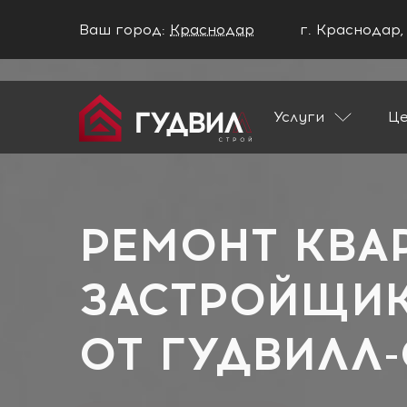
Ваш город:
Краснодар
г. Краснодар,
Ваш город Краснодар?
Услуги
Ц
ДА
НЕТ
Главная
Застройщики
ДомСтрой
РЕМОНТ КВА
ЗАСТРОЙЩИ
ОТ
ГУДВИЛЛ